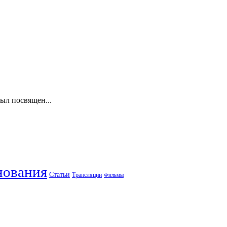
ыл посвящен...
нования
Статьи
Трансляции
Фильмы