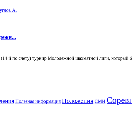
углов А.
ежн...
 (14-й по счету) турнир Молодежной шахматной лиги, который б
Сорев
Положения
ления
Полезная информация
СМИ