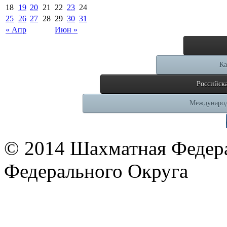
18
19
20
21
22
23
24
25
26
27
28
29
30
31
« Апр
Июн »
Ка
Российск
Международ
© 2014 Шахматная Федер
Федерального Округа