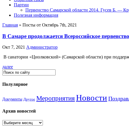
Партии
Первенство Самарской области 2014. Гусев Б. — Кр
Полезная информация
Главная
»
Посты от Октябрь 7th, 2021
В Самаре продолжается Всероссийское первенство 
Окт 7, 2021
Администратор
В санатории «Циолковский» (Самарской области) при поддерж
далее
Полулярное
Новости
Мероприятия
Поздрав
Документы
Другое
Архив новостей