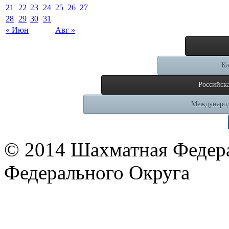
21
22
23
24
25
26
27
28
29
30
31
« Июн
Авг »
Ка
Российск
Международ
© 2014 Шахматная Федер
Федерального Округа