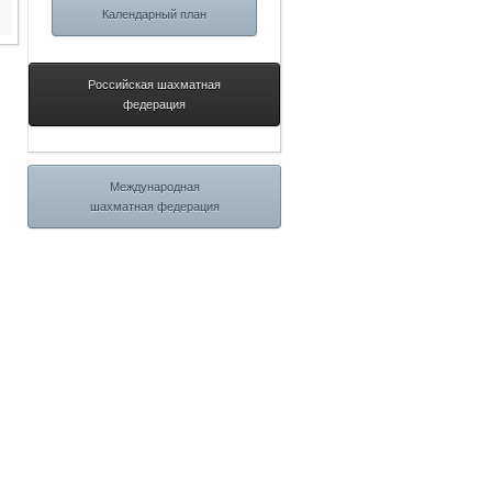
Календарный план
Российская шахматная
федерация
Международная
шахматная федерация