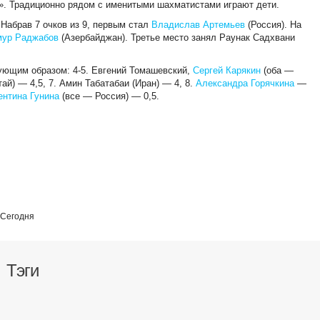
 Традиционно рядом с именитыми шахматистами играют дети.
 Набрав 7 очков из 9, первым стал
Владислав Артемьев
(Россия). На
мур Раджабов
(Азербайджан). Третье место занял Раунак Садхвани
ующим образом: 4-5. Евгений Томашевский,
Сергей Карякин
(оба —
ай) — 4,5, 7. Амин Табатабаи (Иран) — 4, 8.
Александра Горячкина
—
ентина Гунина
(все — Россия) — 0,5.
 Сегодня
Тэги