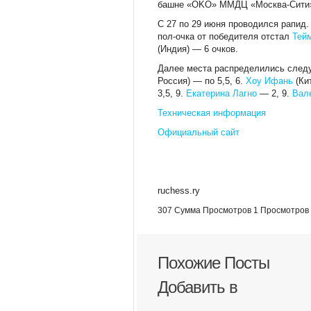
башне «OKO» ММДЦ «Москва-Сити».
С 27 по 29 июня проводился рапид.
пол-очка от победителя отстал
Тей
(Индия) — 6 очков.
Далее места распределились след
Россия) — по 5,5, 6.
Хоу Ифань
(Кит
3,5, 9.
Екатерина Лагно
— 2, 9.
Вал
Техническая информация
Официальный сайт
ruchess.ry
307 Сумма Просмотров
1 Просмотров
Похожие Посты
Добавить в