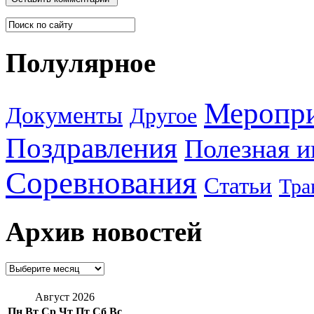
Полулярное
Меропр
Документы
Другое
Поздравления
Полезная 
Соревнования
Статьи
Тра
Архив новостей
Август 2026
Пн
Вт
Ср
Чт
Пт
Сб
Вс