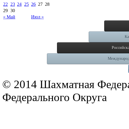
22
23
24
25
26
27
28
29
30
« Май
Июл »
Ка
Российск
Международ
© 2014 Шахматная Федер
Федерального Округа